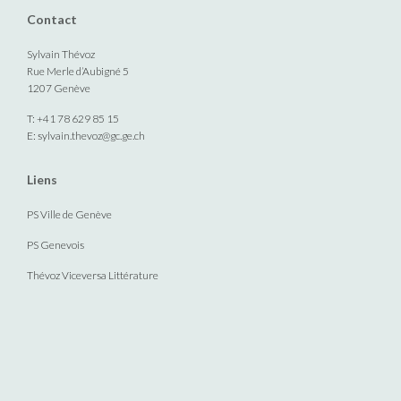
Contact
Sylvain Thévoz
Rue Merle d’Aubigné 5
1207 Genève
T: +41 78 629 85 15
E:
sylvain.thevoz@gc.ge.ch
Liens
PS Ville de Genève
PS Genevois
Thévoz Viceversa Littérature