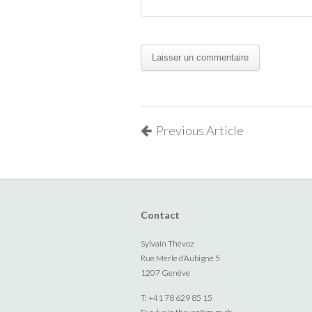
Previous Article
Contact
Sylvain Thévoz
Rue Merle d’Aubigné 5
1207 Genève
T: +41 78 629 85 15