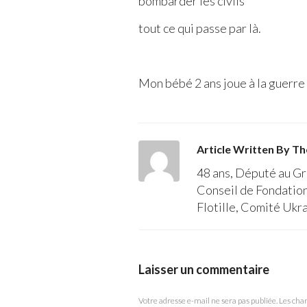
bombarder les civils
tout ce qui passe par là.
Mon bébé 2 ans joue à la guerre 
Article Written By Th
48 ans, Député au Gr
Conseil de Fondation 
Flotille, Comité Uk
Laisser un commentaire
Votre adresse e-mail ne sera pas publiée.
Les cha