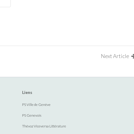
Next Article
Liens
PS Ville de Genève
PS Genevois
Thévoz Viceversa Littérature